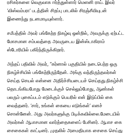
ரசிகர்களை வெகுவாக ஈர்த்துள்ளார் மெளனி ராய். இவர்
‘விஸ்வம்பரா’ படத்தின் சிறப்பு பாடலில் சிரஞ்சீவியுடன்
இணைந்து நடனமாடியுள்ளார்.
சமீபத்தில் அவர் பங்கேற்ற நிகழ்வு ஒன்றில், அவருக்கு ஏற்பட்ட
மோசமான சம்பவத்தை அவருடைய இன்ஸ்டாகிராம்
ஸ்டோரியில் பகிர்ந்திருக்கிறார்.
அந்தப் பதிவில் அவர், “கர்னால் பகுதியில் நடைபெற்ற ஒரு
நிகழ்ச்சியில் பங்கேற்றிருந்தேன். அங்கு வந்திருந்தவர்கள்
செய்த செயல் என்னை அதிர்ச்சியடையச் செய்தது.நிகழ்ச்சி
தொடங்கியபோது மேடைக்குச் செல்லும்போது, ஆண்கள்
பலரும் புகைப்படம் எடுக்கும் பெயரில் என் இடுப்பில் கை
வைத்தனர். ‘சார், உங்கள் கையை எடுங்கள்’ எனச்
சொன்னேன். அது அவர்களுக்கு பிடிக்கவில்லை.மேடையில்
அவர்கள் ஆபாசமான வார்த்தைகளைப் பேசினர். ஆபாச கை
சைகைகள் காட்டினர். முதலில் அமைதியாக சைகை செய்து