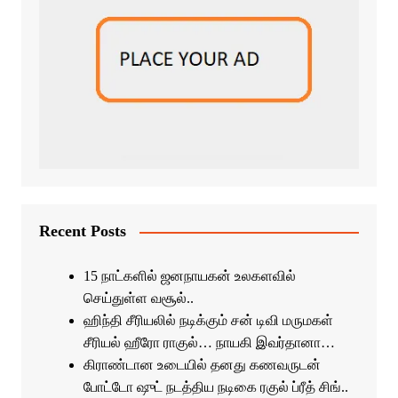
Recent Posts
15 நாட்களில் ஜனநாயகன் உலகளவில்
செய்துள்ள வசூல்..
ஹிந்தி சீரியலில் நடிக்கும் சன் டிவி மருமகள்
சீரியல் ஹீரோ ராகுல்… நாயகி இவர்தானா…
கிராண்டான உடையில் தனது கணவருடன்
போட்டோ ஷுட் நடத்திய நடிகை ரகுல் ப்ரீத் சிங்..