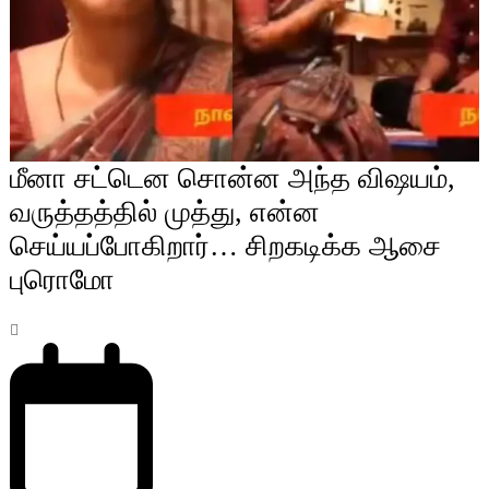
மீனா சட்டென சொன்ன அந்த விஷயம்,
வருத்தத்தில் முத்து, என்ன
செய்யப்போகிறார்… சிறகடிக்க ஆசை
புரொமோ