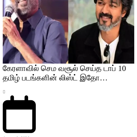
கேரளாவில் செம வசூல் செய்த டாப் 10
தமிழ் படங்களின் லிஸ்ட் இதோ…