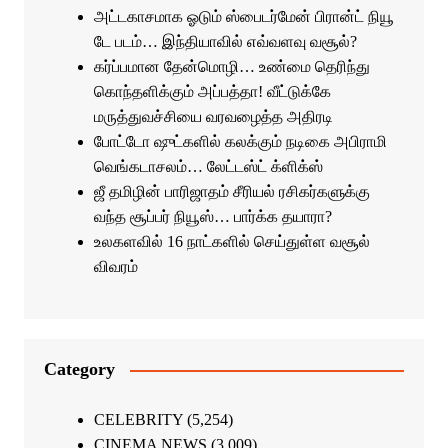
அட்டகாசமாக ஓடும் ஸ்பைடர்மேன் பிரான்ட் நியூ
டே படம்… இந்தியாவில் எவ்வளவு வசூல்?
கர்ப்பமான தேன்மொழி… உண்மை தெரிந்து
கொந்தளிக்கும் அப்பத்தா! வீட்டுக்கே
மருத்துவச்சியை வரவழைத்த அதிரடி
போட்டோ ஷுட்களில் கலக்கும் நடிகை அபிராமி
வெங்கடாசலம்… லேட்டஸ்ட் க்ளிக்ஸ்
ஜீ தமிழின் பாரிஜாதம் சீரியல் ரசிகர்களுக்கு
வந்த சூப்பர் நியூஸ்… பார்க்க தயாரா?
உலகளவில் 16 நாட்களில் செய்துள்ள வசூல்
விவரம்
Category
CELEBRITY
(5,254)
CINEMA NEWS
(3,009)