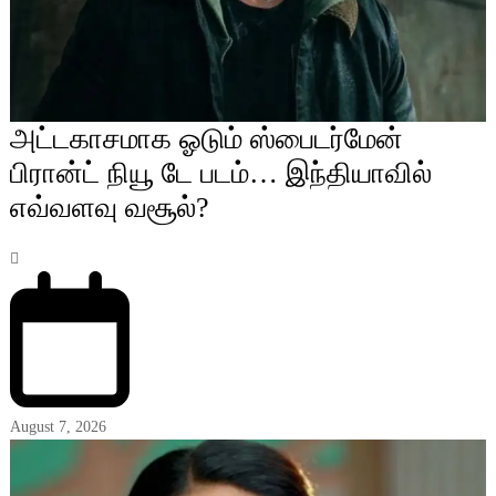
அட்டகாசமாக ஓடும் ஸ்பைடர்மேன்
பிரான்ட் நியூ டே படம்… இந்தியாவில்
எவ்வளவு வசூல்?
August 7, 2026