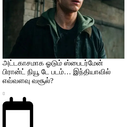
அட்டகாசமாக ஓடும் ஸ்பைடர்மேன்
பிரான்ட் நியூ டே படம்… இந்தியாவில்
எவ்வளவு வசூல்?