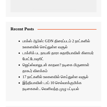
Recent Posts
பாக்ஸ் ஆபிஸ்: GDN திரைப்படம் 2 நாட்களில்
உலகளவில் செய்துள்ள வசூல்
டாக்சிக் பட நாயகி தாரா சுதாரியாவின் கிளாமர்
போட்டோஷூட்
ஜெய்ஸ்வாலுடன் காதலா? நடிகை மிருணாள்
தாகூர் விளக்கம்
17 நாட்களில் உலகளவில் செய்துள்ள வசூல்
இந்தியாவின் டாப் 10 செல்வாக்குமிக்க
நடிகைகள்.. வெளிவந்த முழு பட்டியல்