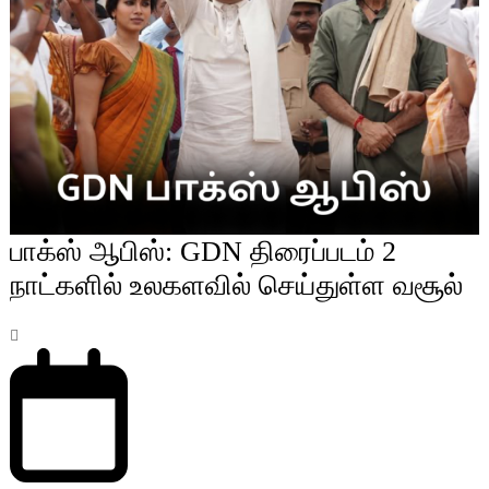
பாக்ஸ் ஆபிஸ்: GDN திரைப்படம் 2
நாட்களில் உலகளவில் செய்துள்ள வசூல்