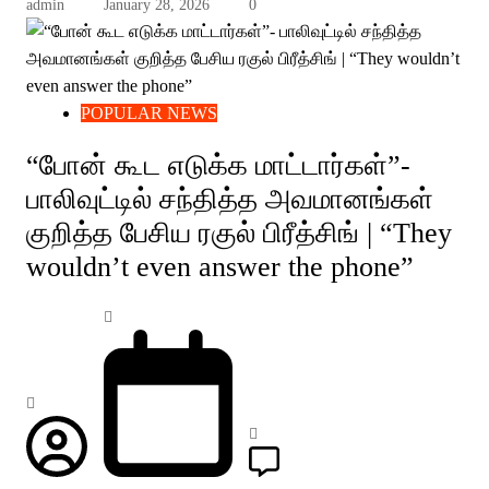
admin
January 28, 2026
0
POPULAR NEWS
“போன் கூட எடுக்க மாட்டார்கள்”-
பாலிவுட்டில் சந்தித்த அவமானங்கள்
குறித்த பேசிய ரகுல் பிரீத்சிங் | “They
wouldn’t even answer the phone”