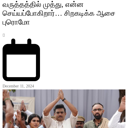
வருத்தத்தில் முத்து, என்ன
செய்யப்போகிறார்… சிறகடிக்க ஆசை
புரொமோ
December 11, 2024