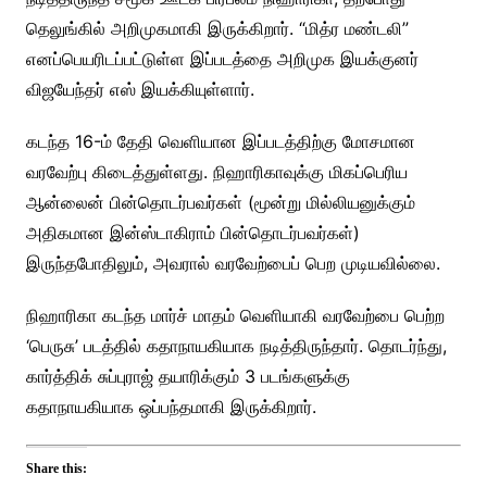
தெலுங்கில் அறிமுகமாகி இருக்கிறார். “மித்ர மண்டலி”
எனப்பெயரிடப்பட்டுள்ள இப்படத்தை அறிமுக இயக்குனர்
விஜயேந்தர் எஸ் இயக்கியுள்ளார்.
கடந்த 16-ம் தேதி வெளியான இப்படத்திற்கு மோசமான
வரவேற்பு கிடைத்துள்ளது. நிஹாரிகாவுக்கு மிகப்பெரிய
ஆன்லைன் பின்தொடர்பவர்கள் (மூன்று மில்லியனுக்கும்
அதிகமான இன்ஸ்டாகிராம் பின்தொடர்பவர்கள்)
இருந்தபோதிலும், அவரால் வரவேற்பைப் பெற முடியவில்லை.
நிஹாரிகா கடந்த மார்ச் மாதம் வெளியாகி வரவேற்பை பெற்ற
‘பெருசு’ படத்தில் கதாநாயகியாக நடித்திருந்தார். தொடர்ந்து,
கார்த்திக் சுப்புராஜ் தயாரிக்கும் 3 படங்களுக்கு
கதாநாயகியாக ஒப்பந்தமாகி இருக்கிறார்.
Share this: