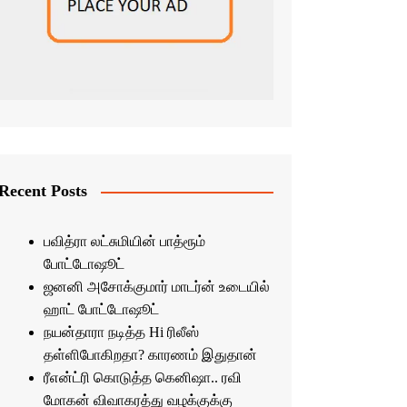
Recent Posts
பவித்ரா லட்சுமியின் பாத்ரூம்
போட்டோஷூட்
ஜனனி அசோக்குமார் மாடர்ன் உடையில்
ஹாட் போட்டோஷூட்
நயன்தாரா நடித்த Hi ரிலீஸ்
தள்ளிபோகிறதா? காரணம் இதுதான்
ரீஎன்ட்ரி கொடுத்த கெனிஷா.. ரவி
மோகன் விவாகரத்து வழக்குக்கு