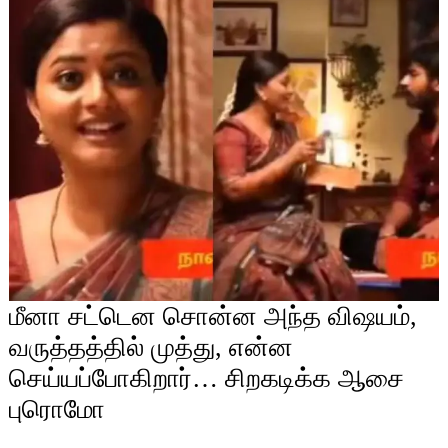
மீனா சட்டென சொன்ன அந்த விஷயம்,
வருத்தத்தில் முத்து, என்ன
செய்யப்போகிறார்… சிறகடிக்க ஆசை
புரொமோ