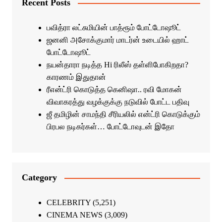
Recent Posts
பவித்ரா லட்சுமியின் பாத்ரூம் போட்டோஷூட்
ஜனனி அசோக்குமார் மாடர்ன் உடையில் ஹாட்
போட்டோஷூட்
நயன்தாரா நடித்த Hi ரிலீஸ் தள்ளிபோகிறதா?
காரணம் இதுதான்
ரீஎன்ட்ரி கொடுத்த கெனிஷா.. ரவி மோகன்
விவாகரத்து வழக்குக்கு நடுவில் போட்ட பதிவு
ஜீ தமிழின் சாமந்தி சீரியலில் என்ட்ரி கொடுக்கும்
பிரபல நடிகர்கள்… போட்டோவுடன் இதோ
Category
CELEBRITY
(5,251)
CINEMA NEWS
(3,009)