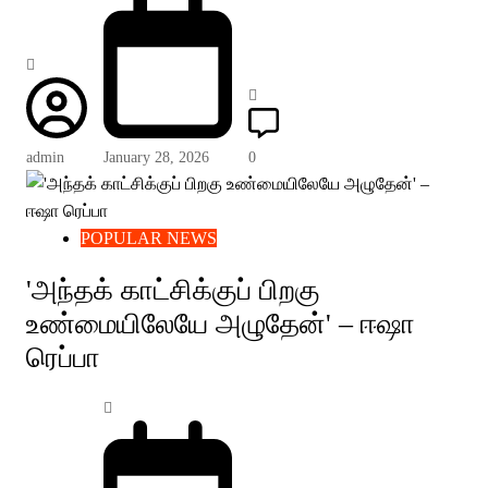
admin
January 28, 2026
0
POPULAR NEWS
'அந்தக் காட்சிக்குப் பிறகு
உண்மையிலேயே அழுதேன்' – ஈஷா
ரெப்பா