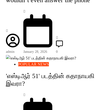
wouldn’t even answer the phone”
admin
January 28, 2026
0
POPULAR NEWS
'எஸ்டிஆர் 51' படத்தின் கதாநாயகி
இவரா?