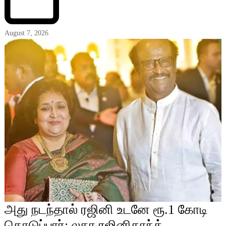
August 7, 2026
அது நடந்தால் ரஜினி உடனே ரூ.1 கோடி
கொடுப்பார்: லதா ரஜினிகாந்த்