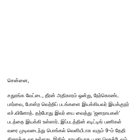
சென்னை,
சதுரங்க வேட்டை, தீரன் அதிகாரம் ஒன்று, நேர்கொண்ட
பார்வை, போன்ற வெற்றிப் படங்களை இயக்கியவர் இயக்குநர்
எச்.வினோத். தற்போது இவர் யை வைத்து ‘ஜனநாயகன்’
படத்தை இயக்கி உள்ளார். இப்படத்தின் எடிட்டிங் பணிகள்
வரை முடிவடைந்து பொங்கல் வெளியீடாக வரும் 9-ம் தேதி
திரைக்கு வர உள்ளது. இதில், நாயகியாக பூஜா ஹெக்டேவும்