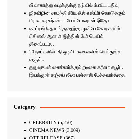
விவாகரத்து வழக்குக்கு நடுவில் போட்ட பதிவு
ஜீ தமிழின் சாமந்தி சீரியலில் என்ட்ரி கொடுக்கும்
பிரபல நடிகர்கள்… போட்டோவுடன் இதோ
ஷுட்டிங் தொடங்குவதற்கு முன்பே கோடிகளில்
பிசினஸ் ஆன அஜித்தின் டேர் டெவில்
திரைப்படம்…
20 நாட்களில் ‘தி ஒடிசி’ உலகளவில் செய்துள்ள
வசூல்..
தனுஷுடன் கைகோர்க்கும் நடிகை கரீனா கபூர்..
இயக்குநர் சஞ்சய் லீலா பன்சாலி பேச்சுவார்த்தை
Category
CELEBRITY
(5,250)
CINEMA NEWS
(3,009)
OTT RELEASE
(367)