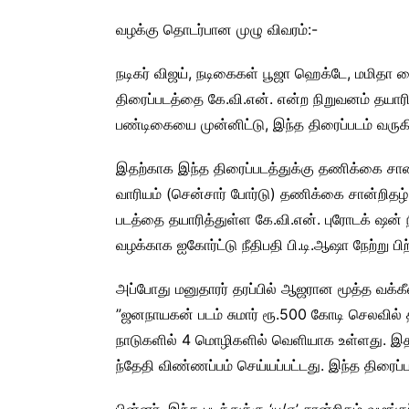
வழக்கு தொடர்பான முழு விவரம்:-
நடிகர் விஜய், நடிகைகள் பூஜா ஹெக்டே, மமிதா 
திரைப்படத்தை கே.வி.என். என்ற நிறுவனம் தயாரி
பண்டிகையை முன்னிட்டு, இந்த திரைப்படம் வருகி
இதற்காக இந்த திரைப்படத்துக்கு தணிக்கை சான்
வாரியம் (சென்சார் போர்டு) தணிக்கை சான்றிதழ
படத்தை தயாரித்துள்ள கே.வி.என். புரோடக் ஷன
வழக்காக ஐகோர்ட்டு நீதிபதி பி.டி.ஆஷா நேற்று பி
அப்போது மனுதாரர் தரப்பில் ஆஜரான மூத்த வக்கீல
”ஜனநாயகன் படம் சுமார் ரூ.500 கோடி செலவில் தய
நாடுகளில் 4 மொழிகளில் வெளியாக உள்ளது. இதற்
ந்தேதி விண்ணப்பம் செய்யப்பட்டது. இந்த திரைப்
பின்னர், இந்த படத்துக்கு ‘யு/ஏ’ சான்றிதழ் வழங