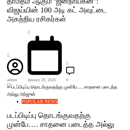
தாமதம் ஆகும் ‘ஜனநாயகன்’:
விஜய்யின் 100 அடி கட் அவுட்டை
அகற்றிய ரசிகர்கள்
admin
January 28, 2026
0
POPULAR NEWS
படப்பிடிப்பு தொடங்குவதற்கு
முன்பே…. சாதனை படைத்த அல்லு