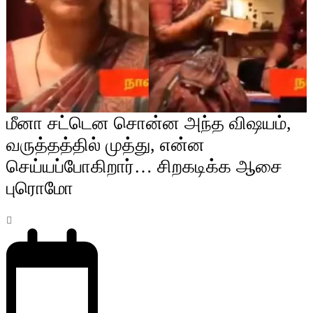
மீனா சட்டென சொன்ன அந்த விஷயம்,
வருத்தத்தில் முத்து, என்ன
செய்யப்போகிறார்… சிறகடிக்க ஆசை
புரொமோ