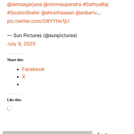
@iamnagarjuna
@nimmaupendra
#SathyaRaj
#SoubinShahir
@shrutihaasan
@anbariv
…
pic.twitter.com/G8YYHx1jLI
— Sun Pictures (@sunpictures)
July 9, 2025
Share this:
Facebook
X
Like this:
Loading…