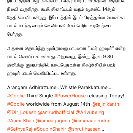
இப்படத்தின் மீது மிகப்பெரிய எதிர்ப்பார்ப்பு ரசிகர்கள் மத்தியில்
நிலவி வருகிறது. கூலி திரைப்படம் வரும் ஆகஸ்ட் 14ஆம்
தேதி வெளியாகிறது. இப்படத்தில் இடம் பிடித்துள்ள மோனிகா
பாடல் கடந்த வாரம் வெளியாகி மிகப்பெரிய வரவேற்பை
பெற்றது.
அதனை தொடர்ந்து மூன்றாவது பாடலான “பவர் ஹவுஸ்” என்ற
பாடல் வெளியாக உள்ளது. அதாவது, இன்று இரவு 9.30
மணிக்கு ஐதரபாத்தில் நடைபெற உள்ள நிகழ்ச்சியில் பவர்
ஹவுஸ் பாடல் வெளியிடப்பட உள்ளது.
Arangam Adhirattume.. Whistle Parakkatume…
#Coolie
Third Single
#PowerHouse
releasing Today!
#Coolie
worldwide from August 14th
@rajinikanth
@Dir_Lokesh
@anirudhofficial
@Arivubeing
#AamirKhan
@iamnagarjuna
@nimmaupendra
#SathyaRaj
#SoubinShahir
@shrutihaasan
…