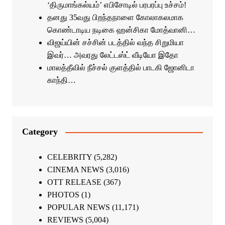
‘திருமாங்கல்யம்’ எபிசோடில் பரபரப்பு உச்சம்!
தனது 35வது பிறந்தநாளை கோலாகலமாக
கொண்டாடிய நடிகை ஹன்சிகா மோத்வானி…
விஜய்யின் சச்சின் படத்தில் வந்த சிறுமியா
இவர்… அவரது லேட்டஸ்ட் வீடியோ இதோ
மாலத்தீவில் நீச்சல் குளத்தில் பாடகி ஜோனிடா
காந்தி…
Category
CELEBRITY
(5,282)
CINEMA NEWS
(3,016)
OTT RELEASE
(367)
PHOTOS
(1)
POPULAR NEWS
(11,171)
REVIEWS
(5,004)