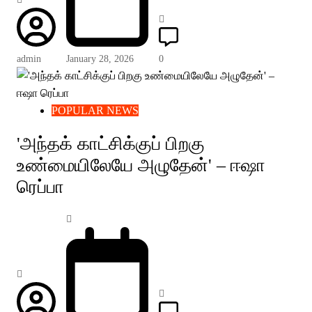
admin
January 28, 2026
0
POPULAR NEWS
'அந்தக் காட்சிக்குப் பிறகு
உண்மையிலேயே அழுதேன்' – ஈஷா
ரெப்பா