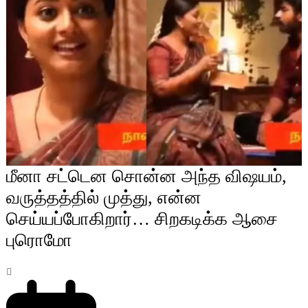
மீனா சட்டென சொன்ன அந்த விஷயம்,
வருத்தத்தில் முத்து, என்ன
செய்யப்போகிறார்… சிறகடிக்க ஆசை
புரொமோ