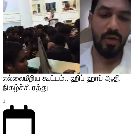
எல்லைமீறிய கூட்டம்.. ஹிப் ஹாப் ஆதி
நிகழ்ச்சி ரத்து