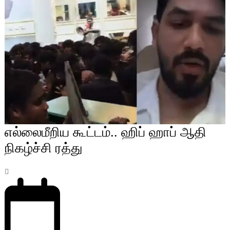
எல்லைமீறிய கூட்டம்.. ஹிப் ஹாப் ஆதி
நிகழ்ச்சி ரத்து