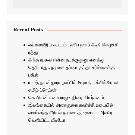
Recent Posts
எல்லைமீறிய கூட்டம்.. ஹிப் ஹாப் ஆதி நிகழ்ச்சி
ரத்து
அந்த app-ல் என்ன நடக்குதுனு எனக்கு
தெரியாது.. நடிகை தர்ஷா குப்தா சர்ச்சைக்கு
பதில்
யாஷ், நயன்தாரா நடிப்பில் &quot;டாக்சிக்&quot;
தமிழ் ட்ரெய்லர்
கொரியன் கனகராஜு: திரை விமர்சனம்
இலங்கையில் அரைகுறை கவர்ச்சி உடையில்
வலம்வந்த சீரியல் நடிகை தர்ஷனா… அவரே
வெளியிட்ட வீடியோ