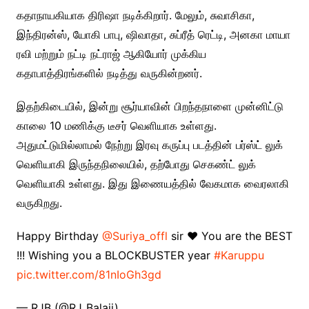
கதாநாயகியாக திரிஷா நடிக்கிறார். மேலும், சுவாசிகா,
இந்திரன்ஸ், யோகி பாபு, ஷிவாதா, சுப்ரீத் ரெட்டி, அனகா மாயா
ரவி மற்றும் நட்டி நட்ராஜ் ஆகியோர் முக்கிய
கதாபாத்திரங்களில் நடித்து வருகின்றனர்.
இதற்கிடையில், இன்று சூர்யாவின் பிறந்தநாளை முன்னிட்டு
காலை 10 மணிக்கு டீசர் வெளியாக உள்ளது.
அதுமட்டுமில்லாமல் நேற்று இரவு கருப்பு படத்தின் பர்ஸ்ட் லுக்
வெளியாகி இருந்தநிலையில், தற்போது செகண்ட் லுக்
வெளியாகி உள்ளது. இது இணையத்தில் வேகமாக வைரலாகி
வருகிறது.
Happy Birthday
@Suriya_offl
sir ❤️ You are the BEST
!!! Wishing you a BLOCKBUSTER year
#Karuppu
pic.twitter.com/81nIoGh3gd
— RJB (@RJ_Balaji)