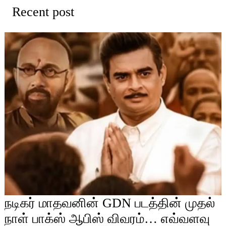
Recent post
நடிகர் மாதவனின் GDN படத்தின் முதல்
நாள் பாக்ஸ் ஆபிஸ் விவரம்… எவ்வளவு