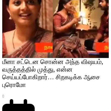
மீனா சட்டென சொன்ன அந்த விஷயம்,
வருத்தத்தில் முத்து, என்ன
செய்யப்போகிறார்… சிறகடிக்க ஆசை
புரொமோ