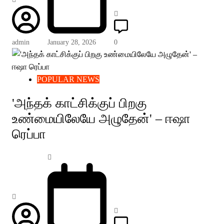
admin
January 28, 2026
0
POPULAR NEWS
'அந்தக் காட்சிக்குப் பிறகு
உண்மையிலேயே அழுதேன்' – ஈஷா
ரெப்பா