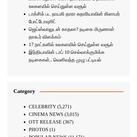
உலகளவில் செய்துள்ள வசூல்
டாக்சிக் பட நாயகி தாரா சுதாரியாவின் கிளாமர்
போட்டோஷூட்
ஜெய்ஸ்வாலுடன் காதலா? நடிகை மிருணாள்
தாகூர் விளக்கம்
17 நாட்களில் உலகளவில் செய்துள்ள வசூல்
இந்தியாவின் டாப் 10 செல்வாக்குமிக்க
நடிகைகள்.. வெளிவந்த முழு பட்டியல்
Category
CELEBRITY
(5,271)
CINEMA NEWS
(3,015)
OTT RELEASE
(367)
PHOTOS
(1)