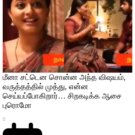
மீனா சட்டென சொன்ன அந்த விஷயம்,
வருத்தத்தில் முத்து, என்ன
செய்யப்போகிறார்… சிறகடிக்க ஆசை
புரொமோ