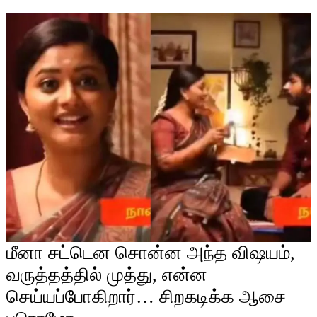
மீனா சட்டென சொன்ன அந்த விஷயம்,
வருத்தத்தில் முத்து, என்ன
செய்யப்போகிறார்… சிறகடிக்க ஆசை