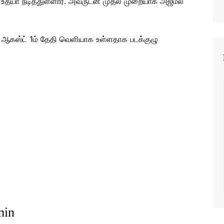
ல் உதயா நடித்துள்ளார். அவருடன் முதல் முறையாக அஜ்மல்
ும் ஆகஸ்ட் 1ம் தேதி வெளியாக உள்ளதாக படக்குழு
min