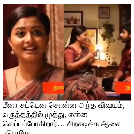
மீனா சட்டென சொன்ன அந்த விஷயம்,
வருத்தத்தில் முத்து, என்ன
செய்யப்போகிறார்… சிறகடிக்க ஆசை
புரொமோ