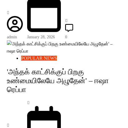
admin
January 28, 2026
0
POPULAR NEWS
'அந்தக் காட்சிக்குப் பிறகு
உண்மையிலேயே அழுதேன்' – ஈஷா
ரெப்பா