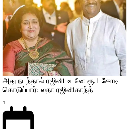
அது நடந்தால் ரஜினி உடனே ரூ.1 கோடி
கொடுப்பார்: லதா ரஜினிகாந்த்