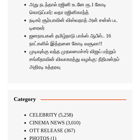
அது நடந்தால் ரஜினி உடனே ரூ.1 கோடி
கொடுப்பார்: லதா ரஜினிகாந்த்
நடிகர் சூர்யாவின் விஸ்வநாத் அன் சன்ஸ் பட
டிரைலர்
ஜனநாயகன் தமிழ்நாடு பாக்ஸ் ஆபீஸ்.. 16
நாட்களில் இத்தனை கோடி வசூலா!!
முடிவுக்கு வந்த முதலமைச்சர் விஜய் மற்றும்
சங்கீதாவின் விவாகரத்து வழக்கு: நீதிமன்றம்
அதிரடி உத்தரவு
Category
CELEBRITY
(5,258)
CINEMA NEWS
(3,010)
OTT RELEASE
(367)
PHOTOS
(1)