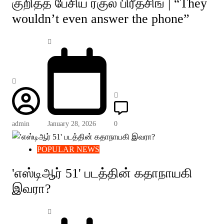
குறித்த பேசிய ரகுல் பிரீத்சிங் | “They
wouldn’t even answer the phone”
admin
January 28, 2026
0
POPULAR NEWS
'எஸ்டிஆர் 51' படத்தின் கதாநாயகி
இவரா?