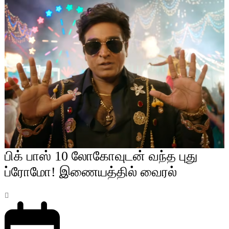
பிக் பாஸ் 10 லோகோவுடன் வந்த புது
ப்ரோமோ! இணையத்தில் வைரல்