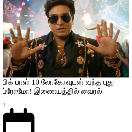
பிக் பாஸ் 10 லோகோவுடன் வந்த புது
ப்ரோமோ! இணையத்தில் வைரல்