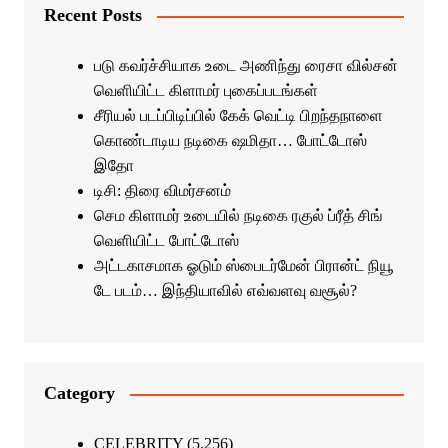
Recent Posts
படு கவர்ச்சியாக உடை அணிந்து ரைசா வில்சன்
வெளியிட்ட கிளாமர் புகைப்படங்கள்
சீரியல் படப்பிடிப்பில் கேக் வெட்டி பிறந்தநாளை
கொண்டாடிய நடிகை ஷமிதா… போட்டோஸ்
இதோ
டிசி: திரை விமர்சனம்
செம கிளாமர் உடையில் நடிகை ரகுல் ப்ரீத் சிங்
வெளியிட்ட போட்டோஸ்
அட்டகாசமாக ஓடும் ஸ்பைடர்மேன் பிரான்ட் நியூ
டே படம்… இந்தியாவில் எவ்வளவு வசூல்?
Category
CELEBRITY
(5,256)