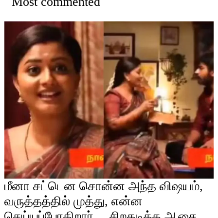
Most commented
மீனா சட்டென சொன்ன அந்த விஷயம்,
வருத்தத்தில் முத்து, என்ன
செய்யப்போகிறார்… சிறகடிக்க ஆசை