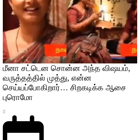
மீனா சட்டென சொன்ன அந்த விஷயம்,
வருத்தத்தில் முத்து, என்ன
செய்யப்போகிறார்… சிறகடிக்க ஆசை
புரொமோ