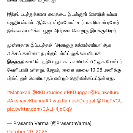
இந்தப் படத்துக்கான கதையை இயக்குநர் பிரசாந்த் வர்மா
எழுதியுள்ளார். ஆர்கேடி ஸ்டூடியோஸ் சார்பாக ரிவாஸ் ரமேஷ்
டுக்கல் தயாரிக்க பூஜா அபர்ணா கொலுரு இயக்குகிறார்.
முன்னதாக இப்படத்தல் ‘அசுரகுரு சுக்ராச்சார்யா’ ஆக
அக்சய் கண்ணா நடிக்கும் பர்ஸ்ட் லுக் வெளியாகி
இருந்தநிலையில், தற்போது மகா காளியின் பிரீ லுக் போஸ்டர்
வெளியாகி உள்ளது. மேலும், நாளை காலை 10.08 மணிக்கு
பர்ஸ்ட் லுக் வெளியாகும் என்றும் தெரிவிக்கப்பட்டுள்ளது.
#Mahakali
@RKDStudios
#RKDuggal
@PujaKolluru
#AkshayeKhanna
#RiwazRameshDuggal
@ThePVCU
pic.twitter.com/CALH4jdCqV
— Prasanth Varma (@PrasanthVarma)
October 29, 2025