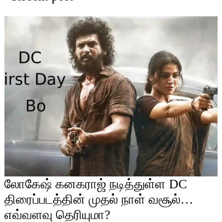
லோகேஷ் கனகராஜ் நடித்துள்ள DC
திரைப்படத்தின் முதல் நாள் வசூல்…
எவ்வளவு தெரியுமா?