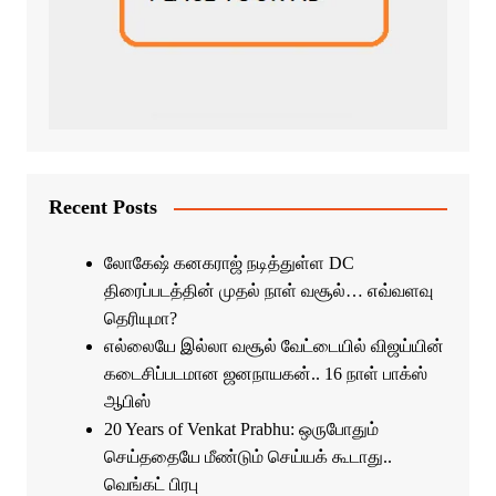
Recent Posts
லோகேஷ் கனகராஜ் நடித்துள்ள DC
திரைப்படத்தின் முதல் நாள் வசூல்… எவ்வளவு
தெரியுமா?
எல்லையே இல்லா வசூல் வேட்டையில் விஜய்யின்
கடைசிப்படமான ஜனநாயகன்.. 16 நாள் பாக்ஸ்
ஆபிஸ்
20 Years of Venkat Prabhu: ஒருபோதும்
செய்ததையே மீண்டும் செய்யக் கூடாது..
வெங்கட் பிரபு