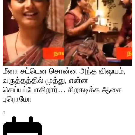
மீனா சட்டென சொன்ன அந்த விஷயம்,
வருத்தத்தில் முத்து, என்ன
செய்யப்போகிறார்… சிறகடிக்க ஆசை
புரொமோ