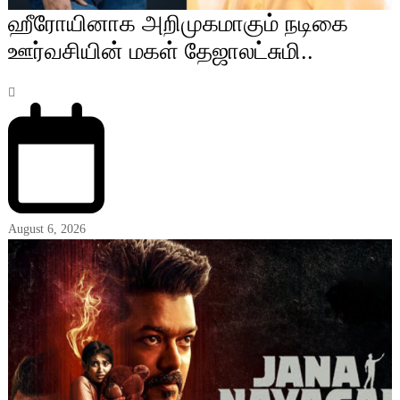
ஹீரோயினாக அறிமுகமாகும் நடிகை
ஊர்வசியின் மகள் தேஜாலட்சுமி..
August 6, 2026