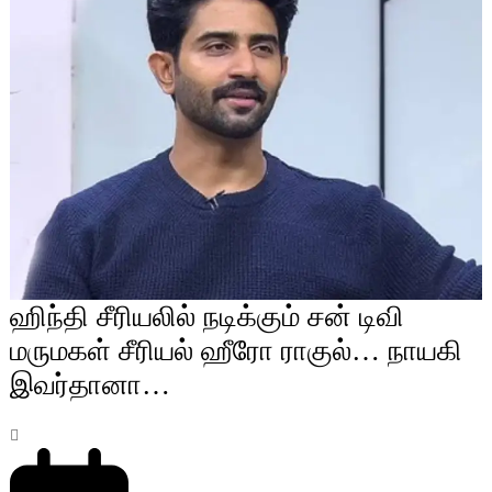
ஹிந்தி சீரியலில் நடிக்கும் சன் டிவி
மருமகள் சீரியல் ஹீரோ ராகுல்… நாயகி
இவர்தானா…