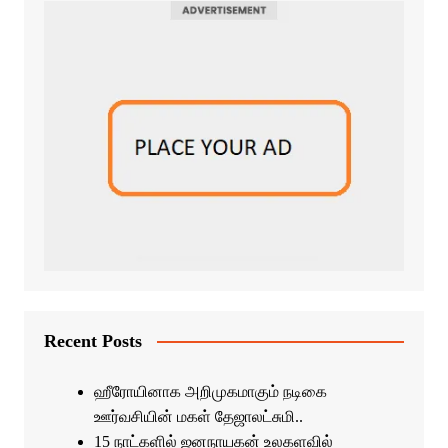
Recent Posts
ஹீரோயினாக அறிமுகமாகும் நடிகை
ஊர்வசியின் மகள் தேஜாலட்சுமி..
15 நாட்களில் ஜனநாயகன் உலகளவில்