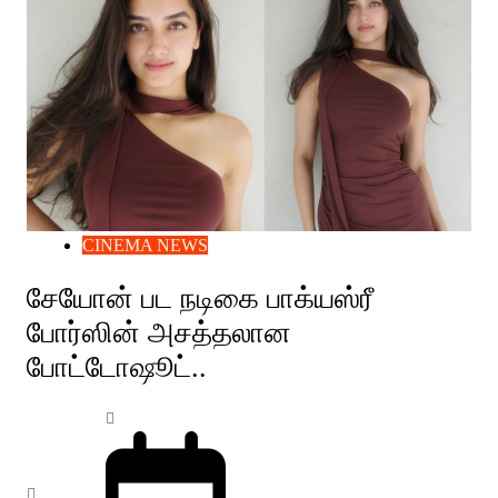
CINEMA NEWS
சேயோன் பட நடிகை பாக்யஸ்ரீ
போர்ஸின் அசத்தலான
போட்டோஷூட்..