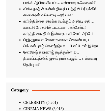
பாக்ஸ் ஆபிஸ் விவரம்… எவ்வளவு கலெக்ஷன்?
விஸ்வநாத் & சன்ஸ் திரைப்படத்தின் ப்ரீ புக்கிங்
கலெக்ஷன் எவ்வளவு தெரியுமா?
கார்த்திக்கை தடுக்க நடக்கும் அதிரடி சதி…
கடைசி நேரத்தில் மாயமான பாஸ்போர்ட்! –
கார்த்திகை தீபம் இன்றைய எபிசோட் அப்டேட்
பிறந்தநாளை கோலாகலமாக கொண்டாடிய
பிக்பாஸ் புகழ் சௌந்தர்யா… போட்டோஸ் இதோ
லோகேஷ் கனகராஜ் நடித்துள்ள DC
திரைப்படத்தின் முதல் நாள் வசூல்… எவ்வளவு
தெரியுமா?
Category
CELEBRITY
(5,261)
CINEMA NEWS
(3,013)