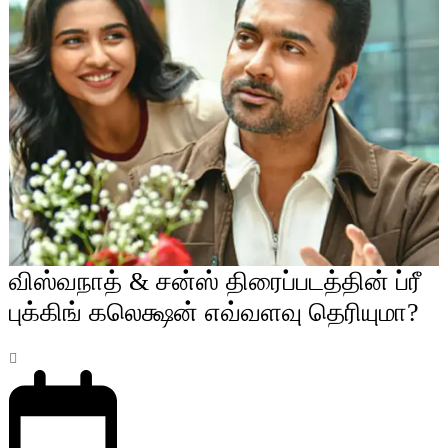
விஸ்வநாத் & சன்ஸ் திரைப்படத்தின் ப்ரீ
புக்கிங் கலெக்ஷன் எவ்வளவு தெரியுமா?