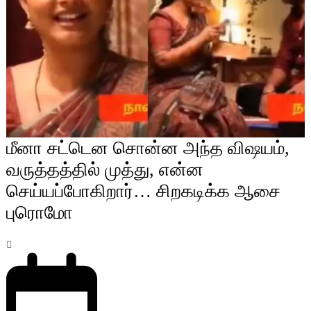
மீனா சட்டென சொன்ன அந்த விஷயம்,
வருத்தத்தில் முத்து, என்ன
செய்யப்போகிறார்… சிறகடிக்க ஆசை
புரொமோ