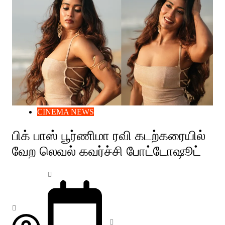
CINEMA NEWS
பிக் பாஸ் பூர்ணிமா ரவி கடற்கரையில்
வேற லெவல் கவர்ச்சி போட்டோஷூட்