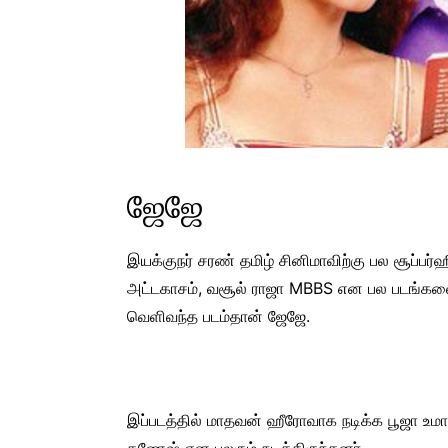
ஜேஜே
இயக்குநர் சரண் தமிழ் சினிமாவிற்கு பல சூப்பர்
அட்டகாசம், வசூல் ராஜா MBBS என பல படங்கள
வெளிவந்த படம்தான் ஜேஜே.
இப்படத்தில் மாதவன் ஹீரோவாக நடிக்க பூஜா உமா
கணேஷ் என பலரும் நடித்திருந்தனர்.