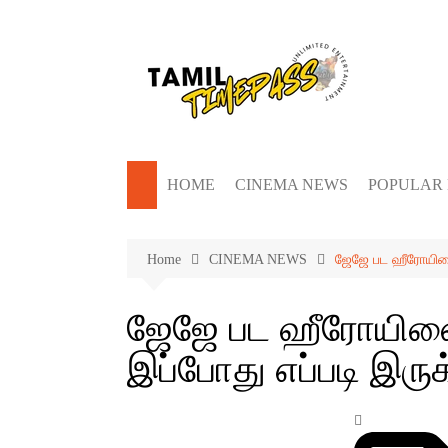
Skip
to
content
HOME
CINEMA NEWS
POPULAR
Home
CINEMA NEWS
ஜேஜே பட ஹீரோயினை 
ஜேஜே பட ஹீரோயினை
இப்போது எப்படி இருக