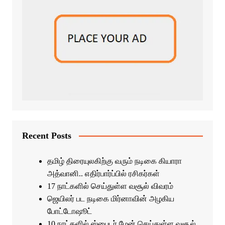
Recent Posts
தமிழ் திரையுலகிற்கு வரும் நடிகை கியாரா
அத்வானி.. எதிர்பார்ப்பில் ரசிகர்கள்
17 நாட்களில் செய்துள்ள வசூல் விவரம்
ஜெயிலர் பட நடிகை மிர்னாவின் அழகிய
போட்டோஷூட்
10 நாட்களில் ஸ்பைடர் மேன் செய்துள்ள வசூல்