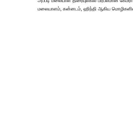
அப்படி மலையாள திரையுலகில் பிரபலமான கேமர
மலையாளம், கன்னடம், ஹிந்தி ஆகிய மொழிகளில