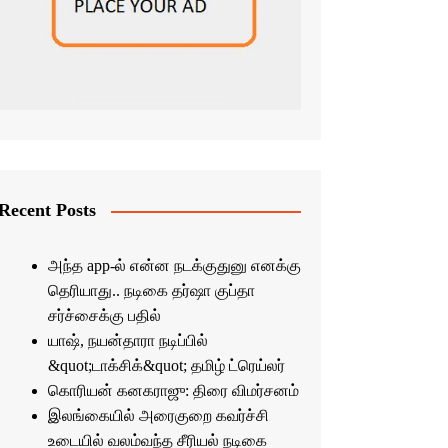
Recent Posts
அந்த app-ல் என்ன நடக்குதுனு எனக்கு
தெரியாது.. நடிகை தர்ஷா குப்தா
சர்ச்சைக்கு பதில்
யாஷ், நயன்தாரா நடிப்பில்
&quot;டாக்சிக்&quot; தமிழ் ட்ரெய்லர்
கொரியன் கனகராஜு: திரை விமர்சனம்
இலங்கையில் அரைகுறை கவர்ச்சி
உடையில் வலம்வந்த சீரியல் நடிகை