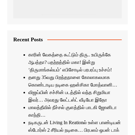
Recent Posts
காரின் வேகத்தை கூட்டும் திரு.. உயிருக்கே
ஆபத்தா? பதற்றத்தில் மகா! இன்று
‘திருமாங்கல்யம்’ எபிசோடில் பரபரப்பு உச்சம்!
தனது 35வது பிறந்தநாளை கோலாகலமாக
கொண்டாடிய நடிகை ஹன்சிகா மோத்வானி…
விஜய்யின் சச்சின் படத்தில் வந்த சிறுமியா
இவர்… அவரது லேட்டஸ்ட் வீடியோ இதோ
மாலத்தீவில் நீச்சல் குளத்தில் பாடகி ஜோனிடா
காந்தி…
நடிகருடன் Living In Reationல் உள்ள பாண்டியன்
ஸ்டோர்ஸ் 2 சீரியல் நடிகை… பிரபலம் ஒபன் டாக்